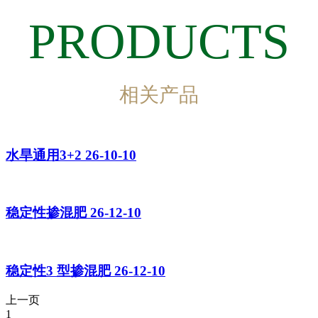
PRODUCTS
相关产品
水旱通用3+2 26-10-10
稳定性掺混肥 26-12-10
稳定性3 型掺混肥 26-12-10
上一页
1