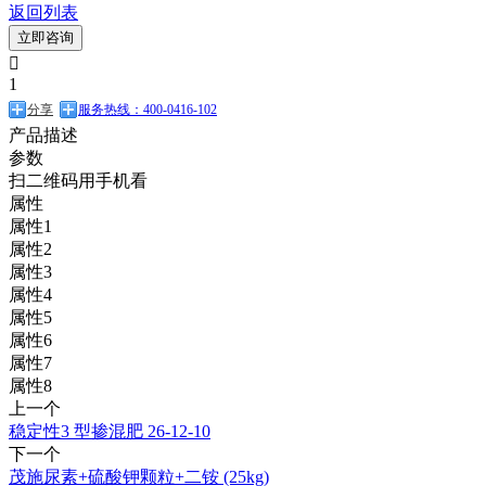
返回列表
立即咨询

1
分享
服务热线：400-0416-102
产品描述
参数
扫二维码用手机看
属性
属性1
属性2
属性3
属性4
属性5
属性6
属性7
属性8
上一个
稳定性3 型掺混肥 26-12-10
下一个
茂施尿素+硫酸钾颗粒+二铵 (25kg)