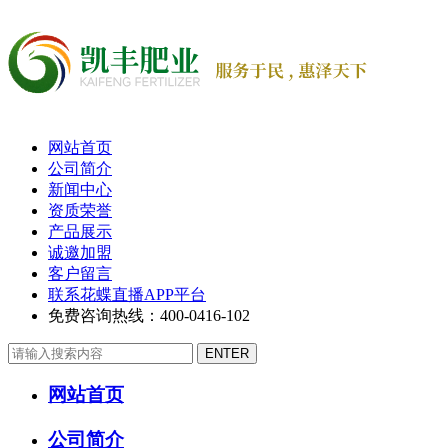
网站首页
公司简介
新闻中心
资质荣誉
产品展示
诚邀加盟
客户留言
联系花蝶直播APP平台
免费咨询热线：400-0416-102
网站首页
公司简介