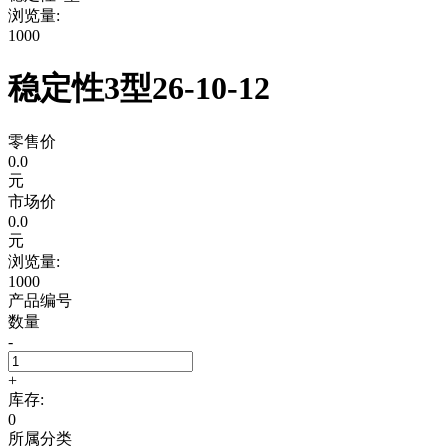
浏览量:
1000
稳定性3型26-10-12
零售价
0.0
元
市场价
0.0
元
浏览量:
1000
产品编号
数量
-
+
库存:
0
所属分类