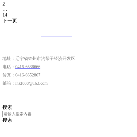
2
…
14
下一页
全国咨询热线：
400-0416-102
地址：辽宁省锦州市沟帮子经济开发区
电话：
0416-6636666
传真：0416-6652867
邮箱：
lnkf888@163.com
在线搜索
搜索
搜索
快速链接