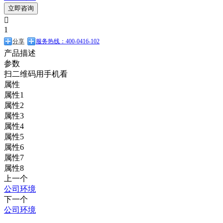
立即咨询

1
分享
服务热线：400-0416-102
产品描述
参数
扫二维码用手机看
属性
属性1
属性2
属性3
属性4
属性5
属性6
属性7
属性8
上一个
公司环境
下一个
公司环境