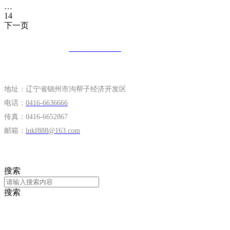
…
14
下一页
全国咨询热线：
400-0416-102
地址：辽宁省锦州市沟帮子经济开发区
电话：
0416-6636666
传真：0416-6652867
邮箱：
lnkf888@163.com
在线搜索
搜索
搜索
快速链接