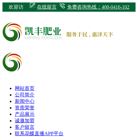
欢迎访
在线留言
免费咨询热线：400-0416-102
问辽宁花蝶直播APP平台肥业有限公司公司官网！
网站首页
公司简介
新闻中心
资质荣誉
产品展示
诚邀加盟
客户留言
联系花蝶直播APP平台