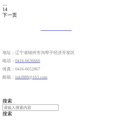
…
14
下一页
全国咨询热线：
400-0416-102
地址：辽宁省锦州市沟帮子经济开发区
电话：
0416-6636666
传真：0416-6652867
邮箱：
lnkf888@163.com
在线搜索
搜索
搜索
快速链接