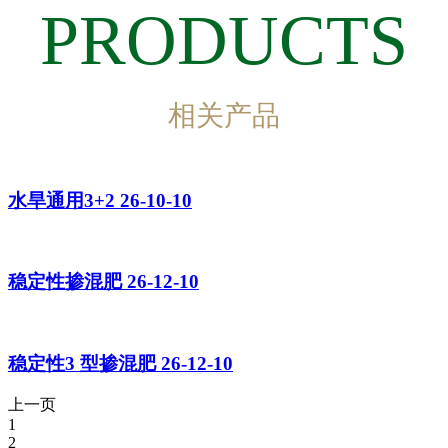
PRODUCTS
相关产品
水旱通用3+2 26-10-10
稳定性掺混肥 26-12-10
稳定性3 型掺混肥 26-12-10
上一页
1
2