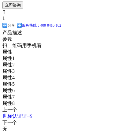
立即咨询

1
分享
服务热线：400-0416-102
产品描述
参数
扫二维码用手机看
属性
属性1
属性2
属性3
属性4
属性5
属性6
属性7
属性8
上一个
世标认证证书
下一个
无