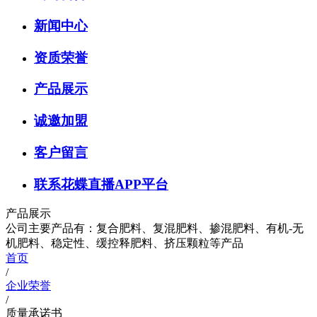
新闻中心
资质荣誉
产品展示
诚邀加盟
客户留言
联系花蝶直播APP平台
产品展示
公司主要产品有：复合肥料、复混肥料、掺混肥料、有机-无
机肥料、稳定性、缓控释肥料、挤压颗粒等产品
首页
/
企业荣誉
/
质量承诺书